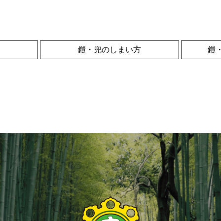
鎧・兜のしまい方
鎧