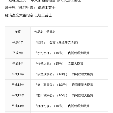
一般社団法人 日本人形協会指定 節句人形工芸士
埼玉県『越谷甲冑』 伝統工芸士
経済産業大臣指定 伝統工芸士
年度
作品名 受賞名
平成6年
『出陣』 金賞（最優秀技術賞）
平成7年
『かたわけ』（15号） 内閣総理大臣賞
平成8年
『竹雀之兜』（15号） 文部大臣賞
平成11年
『伊達政宗公』（1/3号） 内閣総理大臣賞
平成12年
『徳川家康公』（1/3号） 通商産業大臣賞
平成13年
『前田利家公』（1/5号） 内閣総理大臣賞
平成14年
『はばたき』（10号） 内閣総理大臣賞