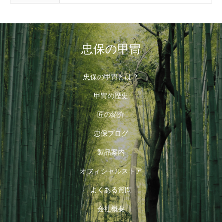
忠保の甲冑
忠保の甲冑とは？
甲冑の歴史
匠の紹介
忠保ブログ
製品案内
オフィシャルストア
よくある質問
会社概要