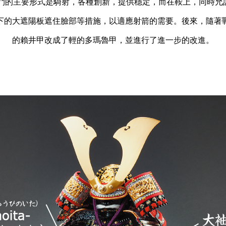
為戰鬥的主要形式是騎射，各種創新，提供穩定，而在鞍上，同時
下的大遮陽板遮住臉部等措施，以適應射箭的需要。後來，隨著
的賴井甲改成了輕的多瑪魯甲，並進行了進一步的改進。