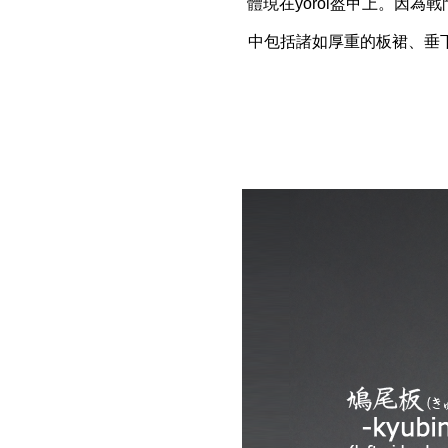
體現在yoroi盔甲上。因
中包括諸如厚重的板裙、垂