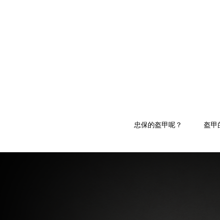
忠保的盔甲呢？
盔甲