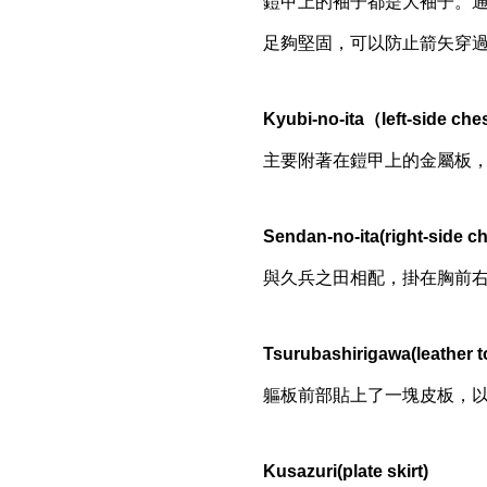
鎧甲上的袖子都是大袖子。
足夠堅固，可以防止箭矢穿
Kyubi-no-ita（left-side che
主要附著在鎧甲上的金屬板
Sendan-no-ita(right-side ch
與久兵之田相配，掛在胸前
Tsurubashirigawa(leather t
軀板前部貼上了一塊皮板，
Kusazuri(plate skirt)