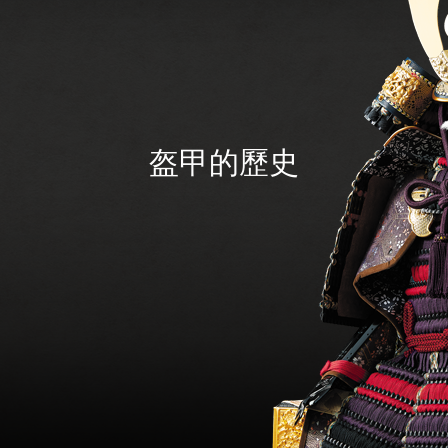
盔
甲
的
歷
史