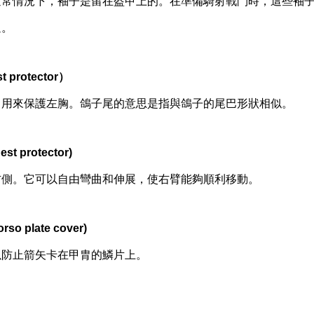
通常情況下，袖子是留在盔甲上的。在準備騎射戰鬥時，這些袖
過。
st protector）
，用來保護左胸。鴿子尾的意思是指與鴿子的尾巴形狀相似。
est protector)
右側。它可以自由彎曲和伸展，使右臂能夠順利移動。
orso plate cover)
以防止箭矢卡在甲胄的鱗片上。